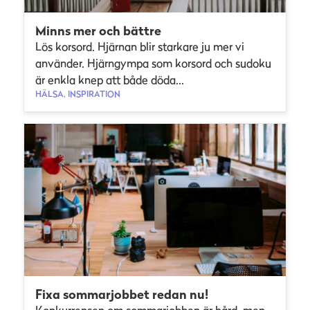
Minns mer och bättre
Lös korsord. Hjärnan blir starkare ju mer vi
använder. Hjärngympa som korsord och sudoku
är enkla knep att både döda...
HÄLSA, INSPIRATION
Fixa sommarjobbet redan nu!
Konkurrensen om sommarjobben är hård, men