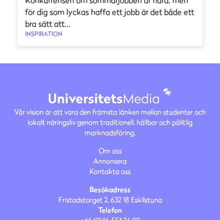
för dig som lyckas haffa ett jobb är det både ett
bra sätt att...
INSPIRATION
Vår vision är att vara den främsta länken mellan studenter och
lokalt näringsliv genom traditionell, hållbar och pålitlig
marknadsföring.
Om oss
Annonsera
Kontakta oss
Besökadress
Fristadstorget 2, 632 18 Eskilstuna
Telefon