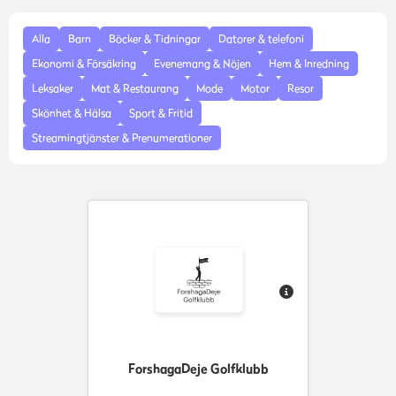
Alla
Barn
Böcker & Tidningar
Datorer & telefoni
Ekonomi & Försäkring
Evenemang & Nöjen
Hem & Inredning
Leksaker
Mat & Restaurang
Mode
Motor
Resor
Skönhet & Hälsa
Sport & Fritid
Streamingtjänster & Prenumerationer
ForshagaDeje Golfklubb