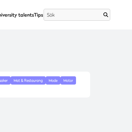
iversity talents
Tips
saker
Mat & Restaurang
Mode
Motor