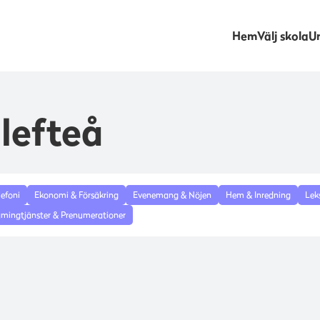
Hem
Välj skola
Un
lefteå
lefoni
Ekonomi & Försäkring
Evenemang & Nöjen
Hem & Inredning
Lek
amingtjänster & Prenumerationer