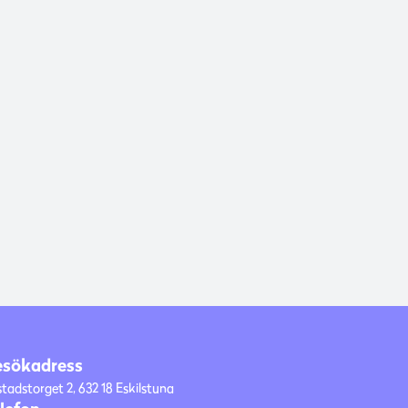
esökadress
stadstorget 2, 632 18 Eskilstuna