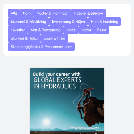
Alla
Barn
Böcker & Tidningar
Datorer & telefoni
Ekonomi & Försäkring
Evenemang & Nöjen
Hem & Inredning
Leksaker
Mat & Restaurang
Mode
Motor
Resor
Skönhet & Hälsa
Sport & Fritid
Streamingtjänster & Prenumerationer