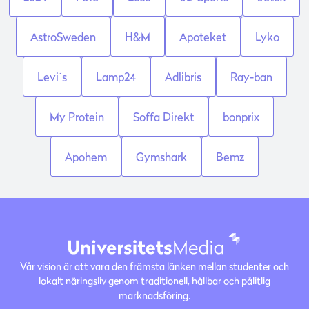
AstroSweden
H&M
Apoteket
Lyko
Levi´s
Lamp24
Adlibris
Ray-ban
My Protein
Soffa Direkt
bonprix
Apohem
Gymshark
Bemz
Vår vision är att vara den främsta länken mellan studenter och
lokalt näringsliv genom traditionell, hållbar och pålitlig
marknadsföring.