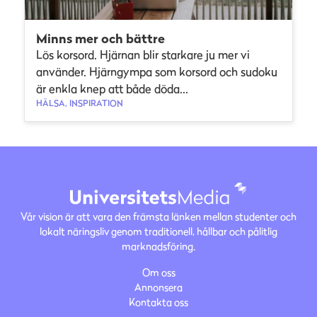
Minns mer och bättre
Lös korsord. Hjärnan blir starkare ju mer vi
använder. Hjärngympa som korsord och sudoku
är enkla knep att både döda...
HÄLSA, INSPIRATION
Vår vision är att vara den främsta länken mellan studenter och
lokalt näringsliv genom traditionell, hållbar och pålitlig
marknadsföring.
Om oss
Annonsera
Kontakta oss