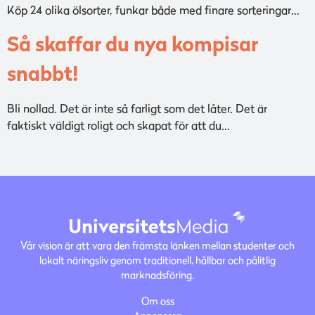
Köp 24 olika ölsorter, funkar både med finare sorteringar…
Så skaffar du nya kompisar
snabbt!
Bli nollad. Det är inte så farligt som det låter. Det är
faktiskt väldigt roligt och skapat för att du…
Vår vision är att vara den främsta länken mellan studenter och
lokalt näringsliv genom traditionell, hållbar och pålitlig
marknadsföring.
Om oss