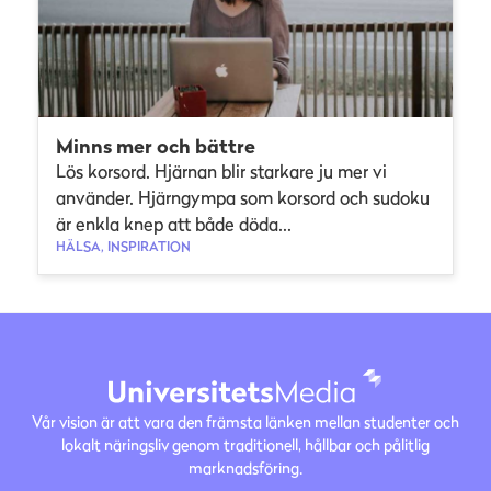
Minns mer och bättre
Lös korsord. Hjärnan blir starkare ju mer vi
använder. Hjärngympa som korsord och sudoku
är enkla knep att både döda...
HÄLSA, INSPIRATION
Vår vision är att vara den främsta länken mellan studenter och
lokalt näringsliv genom traditionell, hållbar och pålitlig
marknadsföring.