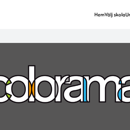
Hem
Välj skola
Un