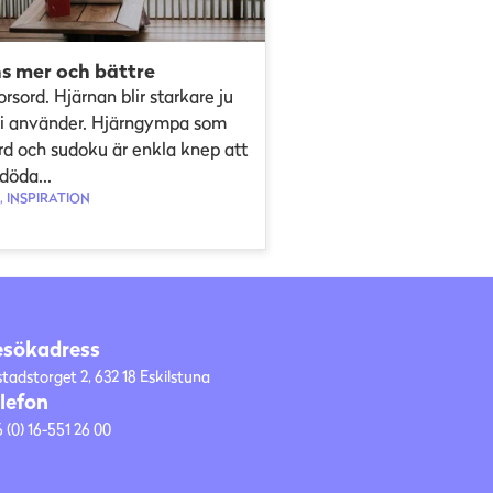
s mer och bättre
orsord. Hjärnan blir starkare ju
i använder. Hjärngympa som
rd och sudoku är enkla knep att
döda...
 INSPIRATION
esökadress
stadstorget 2, 632 18 Eskilstuna
lefon
 (0) 16-551 26 00