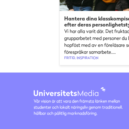
Hantera dina klasskompis
efter deras personlighetst
Vi har alla varit där. Det frukta
grupparbetet med personer du b
hopföst med av en föreläsare 
förespråkar samarbete....
FRITID, INSPIRATION
Vår vision är att vara den främsta länken mellan
studenter och lokalt näringsliv genom traditionell,
hållbar och pålitlig marknadsföring.