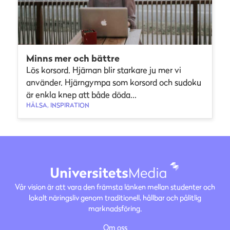
Minns mer och bättre
Lös korsord. Hjärnan blir starkare ju mer vi
använder. Hjärngympa som korsord och sudoku
är enkla knep att både döda...
HÄLSA, INSPIRATION
Vår vision är att vara den främsta länken mellan studenter och
lokalt näringsliv genom traditionell, hållbar och pålitlig
marknadsföring.
Om oss