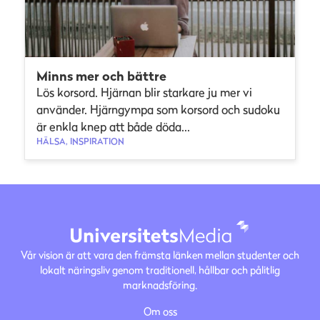
Minns mer och bättre
Lös korsord. Hjärnan blir starkare ju mer vi
använder. Hjärngympa som korsord och sudoku
är enkla knep att både döda...
HÄLSA, INSPIRATION
Vår vision är att vara den främsta länken mellan studenter och
lokalt näringsliv genom traditionell, hållbar och pålitlig
marknadsföring.
Om oss