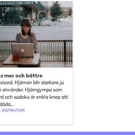
s mer och bättre
orsord. Hjärnan blir starkare ju
i använder. Hjärngympa som
rd och sudoku är enkla knep att
döda...
 INSPIRATION