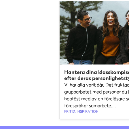
Hantera dina klasskompis
efter deras personlighetst
Vi har alla varit där. Det frukta
grupparbetet med personer du b
hopföst med av en föreläsare 
förespråkar samarbete....
FRITID, INSPIRATION