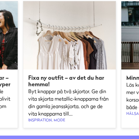
ar –
Fixa ny outfit – av det du har
Minn
yper
hemma!
Lös k
de
Byt knappar på två skjortor. Ge din
mer v
livit
vita skjorta metallic-knapparna från
korso
som
din gamla jeansskjorta, och ge de
både 
vita knapparna till...
HÄLSA,
INSPIRATION, MODE