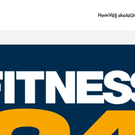
Hem
Välj skola
Un