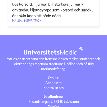
Lös korsord. Hjärnan blir starkare ju mer vi
använder. Hjärngympa som korsord och sudoku
är enkla knep att både döda...
HÄLSA, INSPIRATION
Vår vision är att vara den främsta länken mellan studenter och
lokalt näringsliv genom traditionell, hållbar och pålitlig
marknadsföring.
Om oss
Annonsera
Kontakta oss
Besökadress
Fristadstorget 2, 632 18 Eskilstuna
Telefon