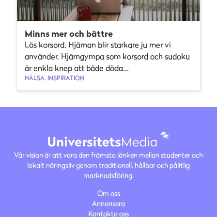
Minns mer och bättre
Lös korsord. Hjärnan blir starkare ju mer vi
använder. Hjärngympa som korsord och sudoku
är enkla knep att både döda...
HÄLSA, INSPIRATION
Vår vision är att vara den främsta länken mellan studenter och
lokalt näringsliv genom traditionell, hållbar och pålitlig
marknadsföring.
Om oss
Annonsera
Kontakta oss