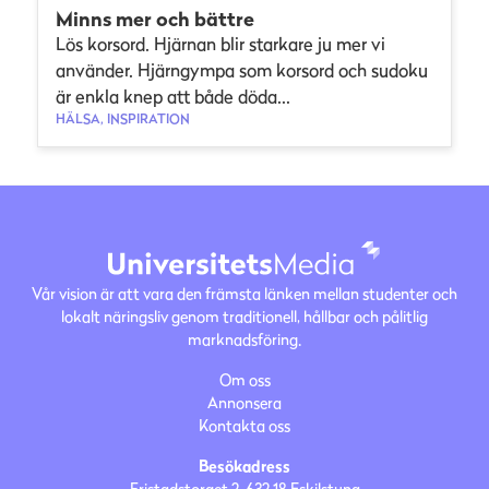
Minns mer och bättre
Lös korsord. Hjärnan blir starkare ju mer vi
använder. Hjärngympa som korsord och sudoku
är enkla knep att både döda...
HÄLSA, INSPIRATION
Vår vision är att vara den främsta länken mellan studenter och
lokalt näringsliv genom traditionell, hållbar och pålitlig
marknadsföring.
Om oss
Annonsera
Kontakta oss
Besökadress
Fristadstorget 2, 632 18 Eskilstuna