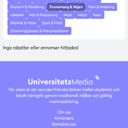
Ekonomi & Försäkring
Evenemang & Nöjen
Hem & Inredning
Leksaker
Mat & Restaurang
Mode
Motor
Resor
Skönhet & Hälsa
Sport & Fritid
Streamingtjänster & Prenumerationer
Inga rabatter eller annonser hittades!
Vår vision är att vara den främsta länken mellan studenter och
lokalt näringsliv genom traditionell, hållbar och pålitlig
marknadsföring.
Om oss
Annonsera
Kontakta oss