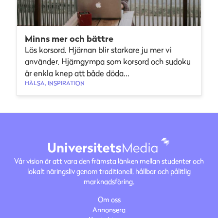
Minns mer och bättre
Lös korsord. Hjärnan blir starkare ju mer vi
använder. Hjärngympa som korsord och sudoku
är enkla knep att både döda...
HÄLSA, INSPIRATION
Vår vision är att vara den främsta länken mellan studenter och
lokalt näringsliv genom traditionell, hållbar och pålitlig
marknadsföring.
Om oss
Annonsera