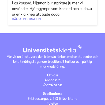
Lös korsord. Hjärnan blir starkare ju mer vi
använder. Hjärngympa som korsord och sudoku
är enkla knep att både döda...
HÄLSA, INSPIRATION
Vår vision är att vara den främsta länken mellan studenter och
lokalt näringsliv genom traditionell, hållbar och pålitlig
marknadsföring.
Om oss
Annonsera
Kontakta oss
Besökadress
Fristadstorget 2, 632 18 Eskilstuna
Telefon