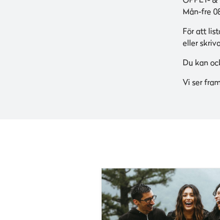
Mån-fre 08
För att li
eller skriv
Du kan ock
Vi ser fra