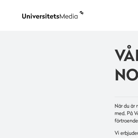
VÅ
NO
När du är 
med. På V
förtroende,
Vi erbjuder