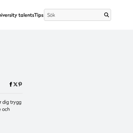
iversity talents
Tips
r dig trygg
e och