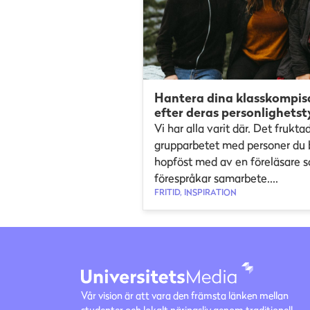
Hantera dina klasskompis
efter deras personlighetst
Vi har alla varit där. Det frukta
grupparbetet med personer du b
hopföst med av en föreläsare 
förespråkar samarbete....
FRITID, INSPIRATION
Vår vision är att vara den främsta länken mellan
studenter och lokalt näringsliv genom traditionell,