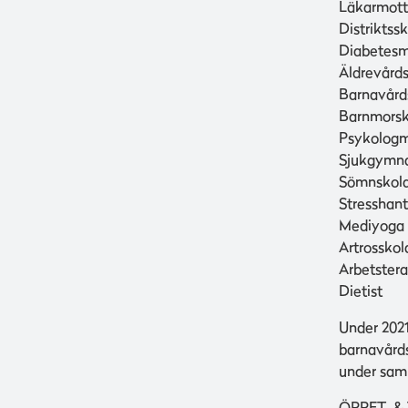
Läkarmott
Distrikts
Diabetesm
Äldrevård
Barnavård
Barnmors
Psykologm
Sjukgymn
Sömnskol
Stresshan
Mediyoga
Artrosskol
Arbetster
Dietist
Under 2021
barnavårds
under sam
ÖPPET- &