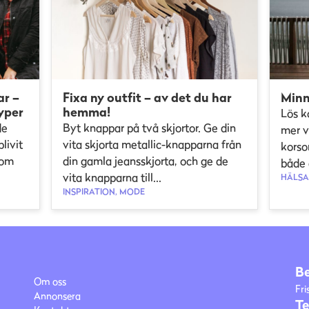
ar –
Fixa ny outfit – av det du har
Minn
yper
hemma!
Lös k
de
Byt knappar på två skjortor. Ge din
mer v
livit
vita skjorta metallic-knapparna från
korso
som
din gamla jeansskjorta, och ge de
både 
vita knapparna till...
HÄLSA,
INSPIRATION, MODE
B
Om oss
Fri
Annonsera
Te