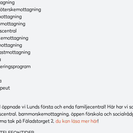
agning
sköterskemottagning
ottagning
smottagning
scentral
kemottagning
ottagning
astmottagning
a
teringsprogram
a
apeut
 öppnade vi Lunds första och enda familjecentral! Här har vi s
central, barnmorskemottagning, öppen förskola och socialråd
ma tak på Fäladstorget 2,
du kan läsa mer här
!
 TELEFONTIDER