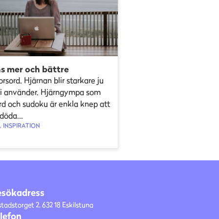
s mer och bättre
orsord. Hjärnan blir starkare ju
i använder. Hjärngympa som
rd och sudoku är enkla knep att
döda...
 INSPIRATION
esökadress
stadstorget 2, 632 18 Eskilstuna
lefon